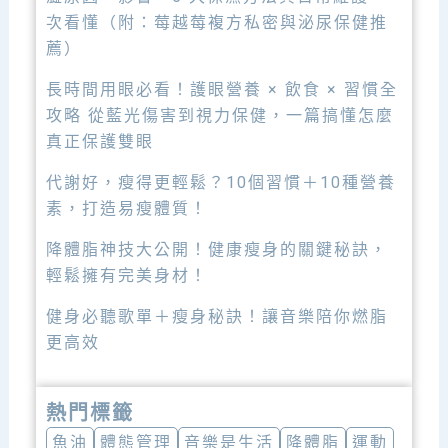
次看懂（附：莓越莓複方私密與泌尿保健推
薦）
長時間用眼必看！護眼營養 × 飲食 × 習慣全
攻略 從藍光傷害到視力保健，一篇搞懂怎麼
真正保護雙眼
代謝好，瘦得更輕鬆？10個習慣＋10種營養
素，打造易瘦體質！
降體脂神技大公開！健康瘦身的關鍵秘訣，
輕鬆擁有完美身材！
健身必聽歌單＋瘦身秘訣！讓音樂陪你燃脂
更高效
熱門標籤
魚油
體態管理
音樂是生活
降體脂
運動