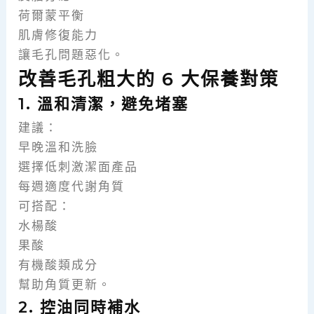
荷爾蒙平衡
肌膚修復能力
讓毛孔問題惡化。
改善毛孔粗大的 6 大保養對策
1. 溫和清潔，避免堵塞
建議：
早晚溫和洗臉
選擇低刺激潔面產品
每週適度代謝角質
可搭配：
水楊酸
果酸
有機酸類成分
幫助角質更新。
2. 控油同時補水