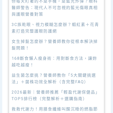
你每天盯著的不是手機，是藍光炸彈？眼科
醫師警告：現代人不可忽視的藍光傷眼真相
與護眼營養對策
3C族乾眼、視力模糊怎麼辦？蝦紅素＋花青
素打造完整護眼防護網
女生掉髮怎麼辦？營養師教你從根本解決掉
髮問題！
168斷食懶人瘦身術：用對斷食方法，讓妳
越吃越瘦！
益生菌怎麼挑？營養師教你「5大關鍵挑選
法」＋菌株功效全解析（含完整FAQ）
2026最新｜營養師推薦「輕盈代謝保健品」
TOP5排行榜（完整解析＋選購指南）
救救代謝力！用膳食纖維叫醒沉睡的燃脂節