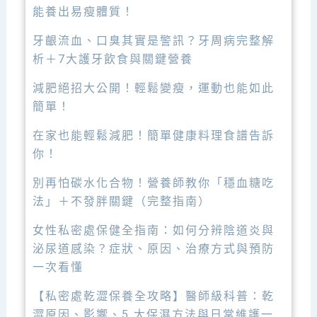
能養出易瘦體質！
牙齦流血、口臭其實是警訊？牙周病完整解
析＋7大護牙飲食與關鍵營養
減肥絕招大公開！輕鬆變瘦，運動也能如此
簡單！
在家也能輕鬆減肥！簡單健康料理食譜告訴
你！
別再怕碳水化合物！營養師教你「穩血糖吃
法」＋不發胖關鍵（完整指南）
女性私密處保健全指南：如何分辨陰道炎與
泌尿道感染？症狀、原因、治療方式與預防
一次看懂
【私密處乾澀保養全攻略】醫師級科普：乾
澀原因、影響、5 大保濕方法與日常維護一