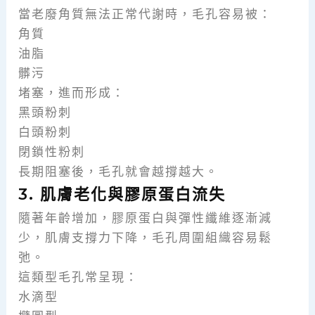
當老廢角質無法正常代謝時，毛孔容易被：
角質
油脂
髒污
堵塞，進而形成：
黑頭粉刺
白頭粉刺
閉鎖性粉刺
長期阻塞後，毛孔就會越撐越大。
3. 肌膚老化與膠原蛋白流失
隨著年齡增加，膠原蛋白與彈性纖維逐漸減
少，肌膚支撐力下降，毛孔周圍組織容易鬆
弛。
這類型毛孔常呈現：
水滴型