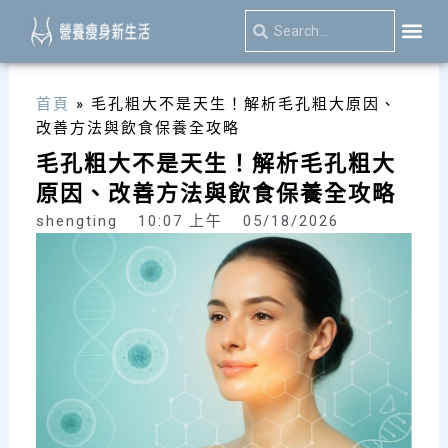
跳
Search
Search
至
主
關於我
減肥絕
隨手記
要
首頁
»
毛孔粗大不是天生！解析毛孔粗大原因、
內
改善方法與飲食保養全攻略
容
毛孔粗大不是天生！解析毛孔粗大
原因、改善方法與飲食保養全攻略
shengting
10:07 上午
05/18/2026