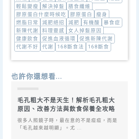
輕鬆變瘦
解決掉髮
膳食纖維
膠原蛋白什麼時候吃
膠原蛋白
瘦身
燃脂日常
減肥絕招
減肥
有機酸
暴食症
新陳代謝
料理靈感
女人掉髮原因
健康飲食
促進血液循環
促進新陳代謝
代謝不好
代謝
168斷食法
168斷食
也許你還想看...
部落格
毛孔粗大不是天生！解析毛孔粗大
原因、改善方法與飲食保養全攻略
很多人照鏡子時，最在意的不是痘痘，而是
「毛孔越來越明顯」。尤 ...