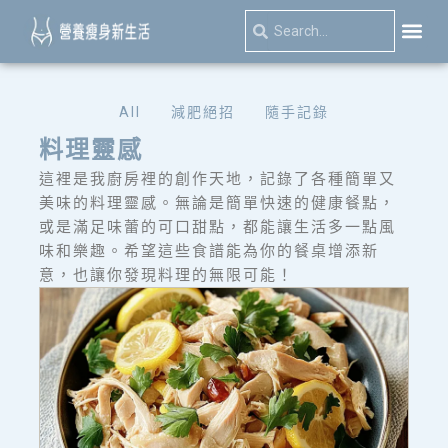
跳
Search
Search
至
主
關於我
減肥絕
隨手記
要
All
減肥絕招
隨手記錄
內
料理靈感
容
這裡是我廚房裡的創作天地，記錄了各種簡單又
美味的料理靈感。無論是簡單快速的健康餐點，
或是滿足味蕾的可口甜點，都能讓生活多一點風
味和樂趣。希望這些食譜能為你的餐桌增添新
意，也讓你發現料理的無限可能！