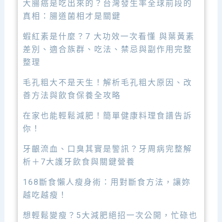
大腸癌是吃出來的？台灣發生率全球前段的
真相：腸道菌相才是關鍵
蝦紅素是什麼？7 大功效一次看懂 與葉黃素
差別、適合族群、吃法、禁忌與副作用完整
整理
毛孔粗大不是天生！解析毛孔粗大原因、改
善方法與飲食保養全攻略
在家也能輕鬆減肥！簡單健康料理食譜告訴
你！
牙齦流血、口臭其實是警訊？牙周病完整解
析＋7大護牙飲食與關鍵營養
168斷食懶人瘦身術：用對斷食方法，讓妳
越吃越瘦！
想輕鬆變瘦？5大減肥絕招一次公開，忙碌也