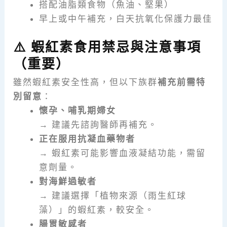
搭配油脂類食物（魚油、堅果）
早上或中午補充，白天抗氧化保護力最佳
⚠️ 蝦紅素食用禁忌與注意事項
（重要）
雖然蝦紅素安全性高，但以下族群
補充前需特
別留意
：
懷孕、哺乳期婦女
→ 建議先諮詢醫師再補充。
正在服用抗凝血藥物者
→ 蝦紅素可能影響血液凝結功能，需留
意劑量。
對海鮮過敏者
→ 建議選擇「植物來源（雨生紅球
藻）」的蝦紅素，較安全。
腸胃敏感者