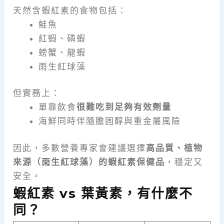
天然含蝦紅素的食物包括：
鮭魚
紅蝦、磷蝦
螃蟹、龍蝦
雨生紅球藻
但實務上：
單靠飲食
很難吃到足夠有效劑量
海鮮同時伴隨膽固醇與重金屬風險
因此，多數營養專家會建議選擇
高品質、植物
來源（雨生紅球藻）的蝦紅素保健品
，穩定又
安全。
蝦紅素 vs 葉黃素，有什麼不
同？