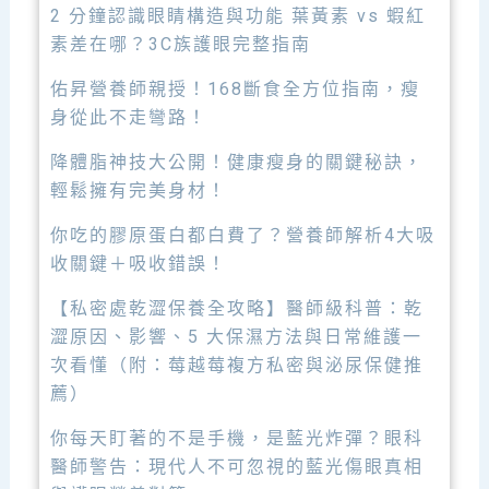
2 分鐘認識眼睛構造與功能 葉黃素 vs 蝦紅
素差在哪？3C族護眼完整指南
佑昇營養師親授！168斷食全方位指南，瘦
身從此不走彎路！
降體脂神技大公開！健康瘦身的關鍵秘訣，
輕鬆擁有完美身材！
你吃的膠原蛋白都白費了？營養師解析4大吸
收關鍵＋吸收錯誤！
【私密處乾澀保養全攻略】醫師級科普：乾
澀原因、影響、5 大保濕方法與日常維護一
次看懂（附：莓越莓複方私密與泌尿保健推
薦）
你每天盯著的不是手機，是藍光炸彈？眼科
醫師警告：現代人不可忽視的藍光傷眼真相