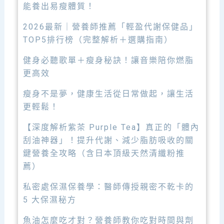
能養出易瘦體質！
2026最新｜營養師推薦「輕盈代謝保健品」
TOP5排行榜（完整解析＋選購指南）
健身必聽歌單＋瘦身秘訣！讓音樂陪你燃脂
更高效
瘦身不是夢，健康生活從日常做起，讓生活
更輕鬆！
【深度解析紫茶 Purple Tea】真正的「體內
刮油神器」！提升代謝、減少脂肪吸收的關
鍵營養全攻略（含日本頂級天然清纖粉推
薦）
私密處保濕保養學：醫師傳授親密不乾卡的
5 大保濕秘方
魚油怎麼吃才對？營養師教你吃對時間與劑