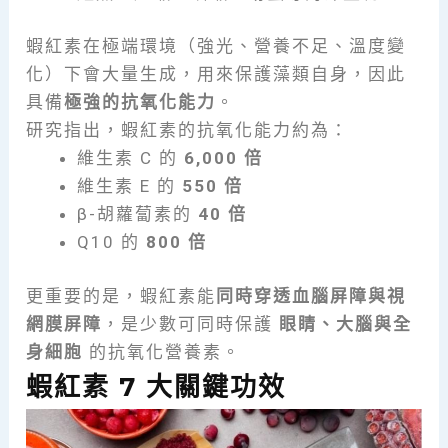
蝦紅素在極端環境（強光、營養不足、溫度變
化）下會大量生成，用來保護藻類自身，因此
具備
極強的抗氧化能力
。
研究指出，蝦紅素的抗氧化能力約為：
維生素 C 的
6,000 倍
維生素 E 的
550 倍
β-胡蘿蔔素的
40 倍
Q10 的
800 倍
更重要的是，蝦紅素能
同時穿透血腦屏障與視
網膜屏障
，是少數可同時保護
眼睛、大腦與全
身細胞
的抗氧化營養素。
蝦紅素 7 大關鍵功效