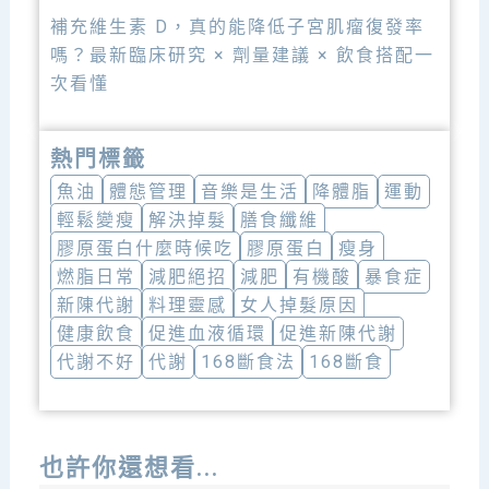
補充維生素 D，真的能降低子宮肌瘤復發率
嗎？最新臨床研究 × 劑量建議 × 飲食搭配一
次看懂
熱門標籤
魚油
體態管理
音樂是生活
降體脂
運動
輕鬆變瘦
解決掉髮
膳食纖維
膠原蛋白什麼時候吃
膠原蛋白
瘦身
燃脂日常
減肥絕招
減肥
有機酸
暴食症
新陳代謝
料理靈感
女人掉髮原因
健康飲食
促進血液循環
促進新陳代謝
代謝不好
代謝
168斷食法
168斷食
也許你還想看...