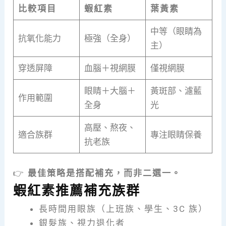
比較項目
蝦紅素
葉黃素
中等（眼睛為
抗氧化能力
極強（全身）
主）
穿透屏障
血腦＋視網膜
僅視網膜
眼睛＋大腦＋
黃斑部、濾藍
作用範圍
全身
光
高壓、熬夜、
適合族群
專注眼睛保養
抗老族
👉
最佳策略是搭配補充，而非二選一。
蝦紅素推薦補充族群
長時間用眼族（上班族、學生、3C 族）
銀髮族、視力退化者