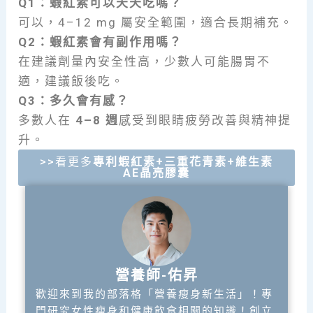
Q1：蝦紅素可以天天吃嗎？
可以，4–12 mg 屬安全範圍，適合長期補充。
Q2：蝦紅素會有副作用嗎？
在建議劑量內安全性高，少數人可能腸胃不
適，建議飯後吃。
Q3：多久會有感？
多數人在
4–8 週
感受到眼睛疲勞改善與精神提
升。
>>看更多
專利蝦紅素+三重花青素+維生素
AE晶亮膠囊
營養師-佑昇
歡迎來到我的部落格「營養瘦身新生活」！專
門研究女性瘦身和健康飲食相關的知識！創立