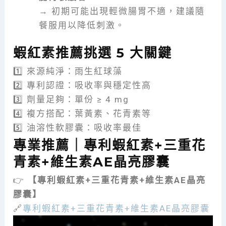
→ 初期可能出現輕微腸胃不適，建議隨
餐服用以降低刺激。
蝦紅素推薦挑選 5 大關鍵
1️⃣ 來源純淨：雨生紅球藻
2️⃣ 專利認證：吸收率與穩定性高
3️⃣ 劑量足夠：單份 ≥ 4 mg
4️⃣ 複方搭配：葉黃素、花青素等
5️⃣ 油溶性軟膠囊：吸收率最佳
專業推薦｜
專利蝦紅素+三重花
青素+維生素AE晶亮膠囊
👉
【
專利蝦紅素+三重花青素+維生素AE晶亮
膠囊
】
🔗
專利蝦紅素+三重花青素+維生素AE晶亮膠囊