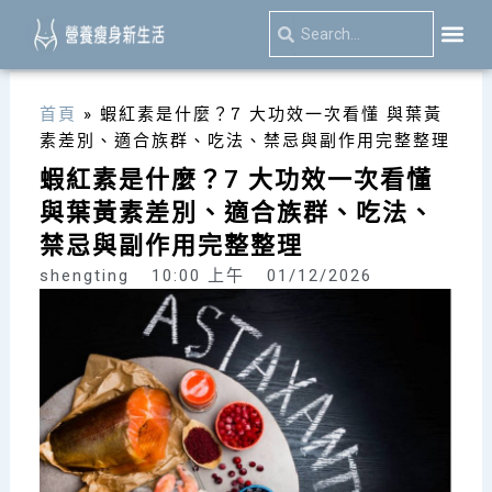
跳
Search
Search
至
主
關於我
減肥絕
隨手記
要
首頁
»
蝦紅素是什麼？7 大功效一次看懂 與葉黃
內
素差別、適合族群、吃法、禁忌與副作用完整整理
容
蝦紅素是什麼？7 大功效一次看懂
與葉黃素差別、適合族群、吃法、
禁忌與副作用完整整理
shengting
10:00 上午
01/12/2026