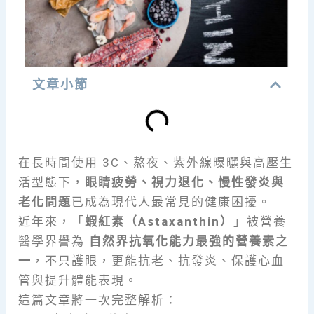
文章小節
在長時間使用 3C、熬夜、紫外線曝曬與高壓生
活型態下，
眼睛疲勞、視力退化、慢性發炎與
老化問題
已成為現代人最常見的健康困擾。
近年來，「
蝦紅素（Astaxanthin）
」被營養
醫學界譽為
自然界抗氧化能力最強的營養素之
一
，不只護眼，更能抗老、抗發炎、保護心血
管與提升體能表現。
這篇文章將一次完整解析：