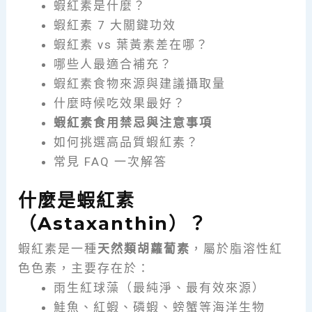
蝦紅素是什麼？
蝦紅素 7 大關鍵功效
蝦紅素 vs 葉黃素差在哪？
哪些人最適合補充？
蝦紅素食物來源與建議攝取量
什麼時候吃效果最好？
蝦紅素食用禁忌與注意事項
如何挑選高品質蝦紅素？
常見 FAQ 一次解答
什麼是蝦紅素
（Astaxanthin）？
蝦紅素是一種
天然類胡蘿蔔素
，屬於脂溶性紅
色色素，主要存在於：
雨生紅球藻（最純淨、最有效來源）
鮭魚、紅蝦、磷蝦、螃蟹等海洋生物