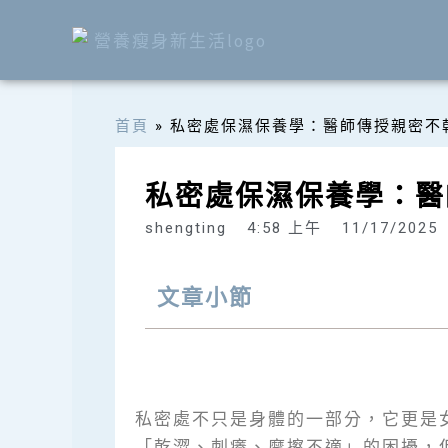
跳
至
主
要
內
首頁
»
私密處保濕保養學：醫師傳授親密不乾
容
私密處保濕保養學：醫
shengting
4:58 上午
11/17/2025
文章小節
私密處不只是身體的一部分，它更是
「乾澀、刺癢、摩擦不適」的困擾，