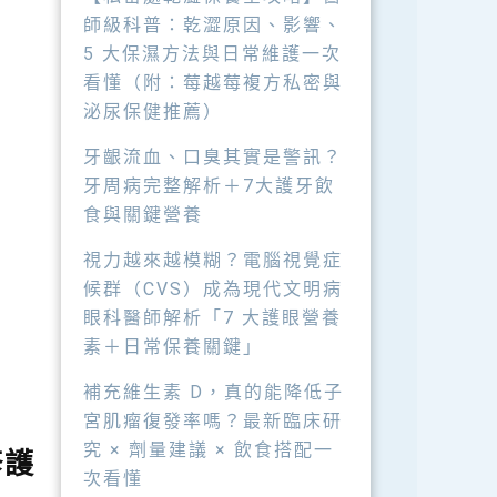
師級科普：乾澀原因、影響、
5 大保濕方法與日常維護一次
看懂（附：莓越莓複方私密與
泌尿保健推薦）
牙齦流血、口臭其實是警訊？
牙周病完整解析＋7大護牙飲
食與關鍵營養
視力越來越模糊？電腦視覺症
候群（CVS）成為現代文明病
眼科醫師解析「7 大護眼營養
素＋日常保養關鍵」
補充維生素 D，真的能降低子
宮肌瘤復發率嗎？最新臨床研
究 × 劑量建議 × 飲食搭配一
修護
次看懂