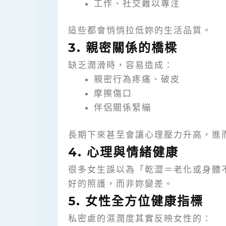
工作、社交難以專注
這些都會悄悄拉低妳的生活品質。
3. 親密關係的橋樑
缺乏潤滑時，容易造成：
親密行為疼痛、破皮
摩擦傷口
伴侶關係緊繃
長期下來甚至會讓心理壓力升高，進
4. 心理與情緒健康
很多女生誤以為「乾澀＝老化或身體
好的照護，而非妳變差。
5. 女性全方位健康指標
私密處的濕潤度其實反映女性的：