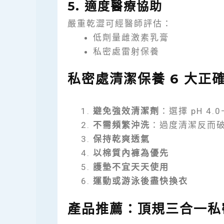
5. 適度醫療協助
嚴重乾澀可經醫師評估：
低劑量雌激素乳膏
私密處雷射保養
私密處清潔保養 6 大正
避免強效清潔劑
：選擇 pH 4.0
不需頻繁沖洗
：過度清潔反而
保持乾爽透氣
以棉質內褲為優先
護墊不宜天天使用
運動或游泳後盡快換衣
產品推薦：頂規三合一私