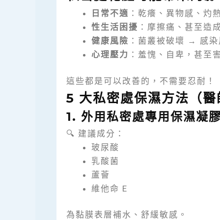
日常不適
：乾癢、異物感、灼
性生活困擾
：摩擦痛、甚至造
健康風險
：菌叢被破壞 → 感
心理壓力
：羞愧、自卑，甚至
這些都是可以改善的，不需要忍耐！
5 大私密處保濕方法（醫
1. 外用私密處專用保濕凝
🔍 建議成分：
玻尿酸
乳酸菌
蘆薈
維他命 E
為黏膜表層補水、舒緩敏感。