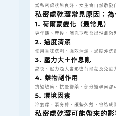
當私密處狀態良好，女生會自然散發
私密處乾澀常見原因：為
1. 荷爾蒙變化（最常見）
更年期、產後、哺乳期都會出現雌激素
2. 過度清潔
使用香味洗劑、強效清潔、過度沖洗
3. 壓力大＋作息亂
熬夜、壓力過大會影響荷爾蒙及免疫
4. 藥物副作用
抗過敏藥、抗憂鬱藥、部分避孕藥都
5. 環境因素
冷氣房、緊身褲、護墊久戴，會造成
私密處乾澀可能帶來的影