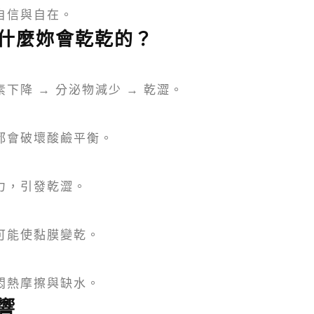
自信與自在。
什麼妳會乾乾的？
下降 → 分泌物減少 → 乾澀。
都會破壞酸鹼平衡。
力，引發乾澀。
可能使黏膜變乾。
悶熱摩擦與缺水。
響