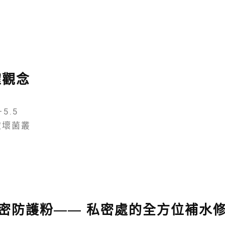
確觀念
–5.5
破壞菌叢
密防護粉—— 私密處的全方位補水