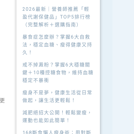
2026最新｜營養師推薦「輕
盈代謝保健品」TOP5排行榜
（完整解析＋選購指南）
暴食症怎麼辦？掌握6大自救
法，穩定血糖、瘦得健康又持
久！
戒不掉澱粉？掌握6大穩糖關
鍵＋10種控糖食物，維持血糖
穩定不暴衝
瘦身不是夢，健康生活從日常
更
做起，讓生活更輕鬆！
減肥絕招大公開！輕鬆變瘦，
運動也能如此簡單！
168斷食懶人瘦身術：用對斷