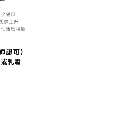
熱
成小傷口
染風險上升
害怕親密接觸
師認可）
膠或乳霜