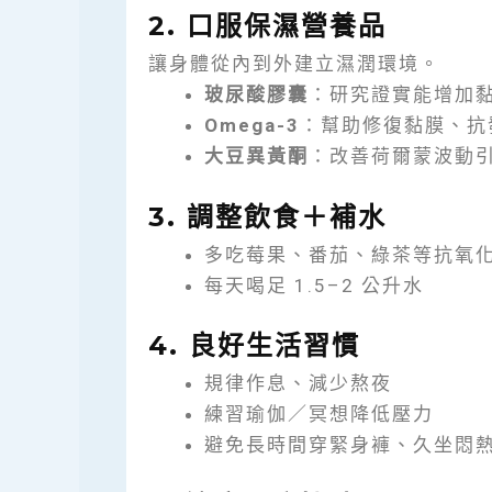
2. 口服保濕營養品
讓身體從內到外建立濕潤環境。
玻尿酸膠囊
：研究證實能增加
Omega-3
：幫助修復黏膜、抗
大豆異黃酮
：改善荷爾蒙波動
3. 調整飲食＋補水
多吃莓果、番茄、綠茶等抗氧
每天喝足 1.5–2 公升水
4. 良好生活習慣
規律作息、減少熬夜
練習瑜伽／冥想降低壓力
避免長時間穿緊身褲、久坐悶