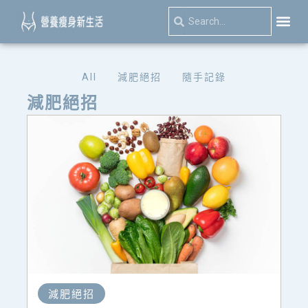
跳
Search
Search
至
主
關於我
減肥絕
隨手記
要
All
減肥絕招
隨手記錄
內
減肥絕招
容
減肥絕招